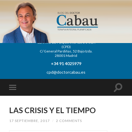
CENTRO DE PSIQUIATRÍA DINÁMICA
(CPD)
C/ General Pardiñas, 52 Bajo Izda.
28001 Madrid
+34 91 4025979
cpd@doctorcabau.es
LAS CRISIS Y EL TIEMPO
17 SEPTIEMBRE, 2017
/
2 COMMENTS