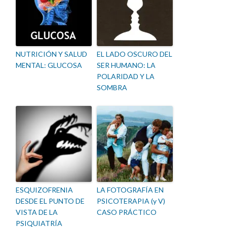
NUTRICIÓN Y SALUD
EL LADO OSCURO DEL
MENTAL: GLUCOSA
SER HUMANO: LA
POLARIDAD Y LA
SOMBRA
ESQUIZOFRENIA
LA FOTOGRAFÍA EN
DESDE EL PUNTO DE
PSICOTERAPIA (y V)
VISTA DE LA
CASO PRÁCTICO
PSIQUIATRÍA