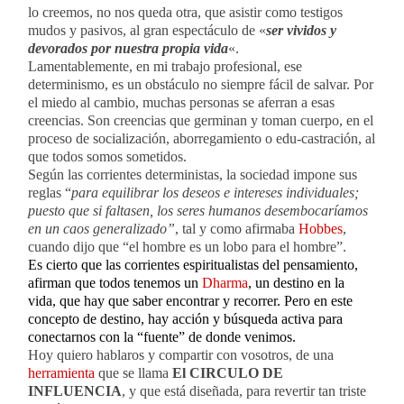
lo creemos, no nos queda otra, que asistir como testigos
mudos y pasivos, al gran espectáculo de «
ser vividos y
devorados por nuestra propia vida
«.
Lamentablemente, en mi trabajo profesional, ese
determinismo, es un obstáculo no siempre fácil de salvar. Por
el miedo al cambio, muchas personas se aferran a esas
creencias. Son creencias que germinan y toman cuerpo, en el
proceso de socialización, aborregamiento o edu-castración, al
que todos somos sometidos.
Según las corrientes deterministas, la sociedad impone sus
reglas “
para equilibrar los deseos e intereses individuales;
puesto que si faltasen, los seres humanos desembocaríamos
en un caos generalizado”
, tal y como afirmaba
Hobbes
,
cuando dijo que “el hombre es un lobo para el hombre”.
Es cierto que las corrientes espiritualistas del pensamiento,
afirman que todos tenemos un
Dharma
, un destino en la
vida, que hay que saber encontrar y recorrer. Pero en este
concepto de destino, hay acción y búsqueda activa para
conectarnos con la “fuente” de donde venimos.
Hoy quiero hablaros y compartir con vosotros, de una
herramienta
que se llama
El CIRCULO DE
INFLUENCIA
, y que está diseñada, para revertir tan triste