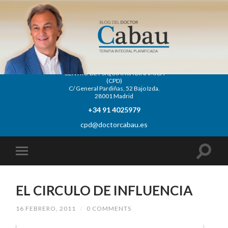
CENTRO DE PSIQUIATRÍA DINÁMICA
(CPD)
C/ General Pardiñas, 52 Bajo Izda.
28001 Madrid
+34 91 4025979
cpd@doctorcabau.es
EL CIRCULO DE INFLUENCIA
16 FEBRERO, 2011
/
0 COMMENTS