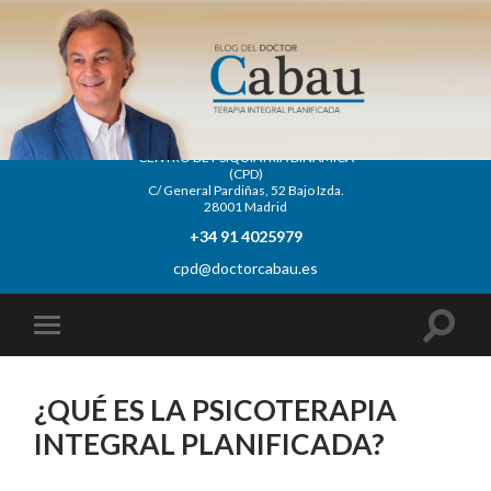
CENTRO DE PSIQUIATRÍA DINÁMICA
(CPD)
C/ General Pardiñas, 52 Bajo Izda.
28001 Madrid
+34 91 4025979
cpd@doctorcabau.es
¿QUÉ ES LA PSICOTERAPIA
INTEGRAL PLANIFICADA?