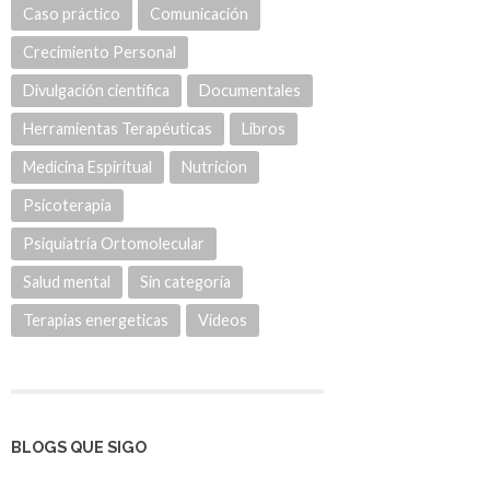
Caso práctico
Comunicación
Crecimiento Personal
Divulgación científica
Documentales
Herramientas Terapéuticas
Libros
Medicina Espiritual
Nutricion
Psicoterapia
Psiquiatría Ortomolecular
Salud mental
Sin categoría
Terapias energeticas
Vídeos
BLOGS QUE SIGO