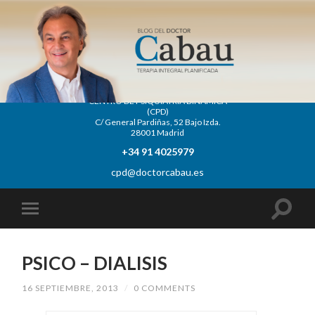
CENTRO DE PSIQUIATRÍA DINÁMICA
(CPD)
C/ General Pardiñas, 52 Bajo Izda.
28001 Madrid
+34 91 4025979
cpd@doctorcabau.es
PSICO – DIALISIS
16 SEPTIEMBRE, 2013
/
0 COMMENTS