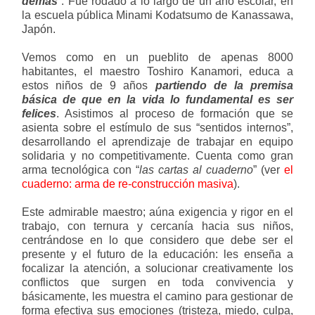
demás
”. Fue rodado a lo largo de un año escolar, en
la escuela pública Minami Kodatsumo de Kanassawa,
Japón.
Vemos como en un pueblito de apenas 8000
habitantes, el maestro Toshiro Kanamori, educa a
estos niños de 9 años
partiendo de la premisa
básica de que en la vida lo fundamental es ser
felices
. Asistimos al proceso de formación que se
asienta sobre el estímulo de sus “sentidos internos”,
desarrollando el aprendizaje de trabajar en equipo
solidaria y no competitivamente. Cuenta como gran
arma tecnológica con “
las cartas al cuaderno
” (ver
el
cuaderno: arma de re-construcción masiva
).
Este admirable maestro; aúna exigencia y rigor en el
trabajo, con ternura y cercanía hacia sus niños,
centrándose en lo que considero que debe ser el
presente y el futuro de la educación: les enseña a
focalizar la atención, a solucionar creativamente los
conflictos que surgen en toda convivencia y
básicamente, les muestra el camino para gestionar de
forma efectiva sus emociones (tristeza, miedo, culpa,