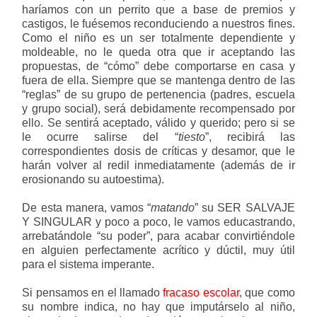
haríamos con un perrito que a base de premios y
castigos, le fuésemos reconduciendo a nuestros fines.
Como el niño es un ser totalmente dependiente y
moldeable, no le queda otra que ir aceptando las
propuestas, de “cómo” debe comportarse en casa y
fuera de ella. Siempre que se mantenga dentro de las
“reglas” de su grupo de pertenencia (padres, escuela
y grupo social), será debidamente recompensado por
ello. Se sentirá aceptado, válido y querido; pero si se
le ocurre salirse del “
tiesto
”, recibirá las
correspondientes dosis de críticas y desamor, que le
harán volver al redil inmediatamente (además de ir
erosionando su autoestima).
De esta manera, vamos “
matando
” su SER SALVAJE
Y SINGULAR y poco a poco, le vamos educastrando,
arrebatándole “su poder”, para acabar convirtiéndole
en alguien perfectamente acrítico y dúctil, muy útil
para el sistema imperante.
Si pensamos en el llamado
fracaso escolar
, que como
su nombre indica, no hay que imputárselo al niño,