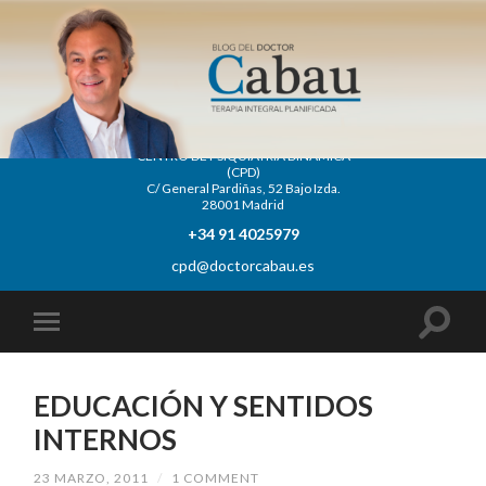
CENTRO DE PSIQUIATRÍA DINÁMICA
(CPD)
C/ General Pardiñas, 52 Bajo Izda.
28001 Madrid
+34 91 4025979
cpd@doctorcabau.es
EDUCACIÓN Y SENTIDOS
INTERNOS
23 MARZO, 2011
/
1 COMMENT