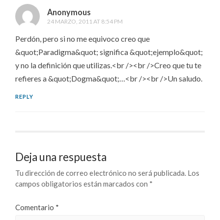
Anonymous
24 MARZO, 2011 AT 8:54 PM
Perdón, pero si no me equivoco creo que
&quot;Paradigma&quot; significa &quot;ejemplo&quot;
y no la definición que utilizas.<br /><br />Creo que tu te
refieres a &quot;Dogma&quot;…<br /><br />Un saludo.
REPLY
Deja una respuesta
Tu dirección de correo electrónico no será publicada.
Los
campos obligatorios están marcados con
*
Comentario
*