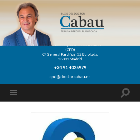
CENTRO DE PSIQUIATRÍA DINÁMICA
(CPD)
C/ General Pardiñas, 52 Bajo Izda.
28001 Madrid
+34 91 4025979
cpd@doctorcabau.es